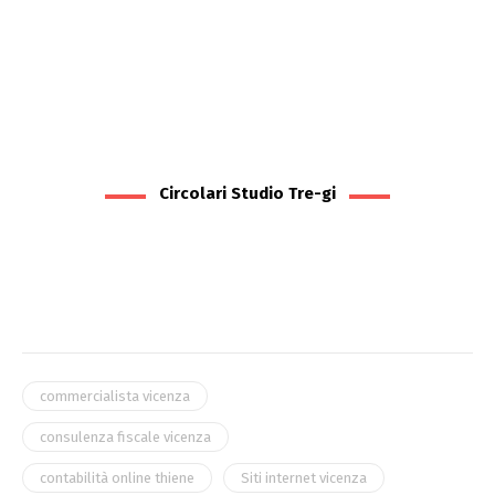
Circolari Studio Tre-gi
commercialista vicenza
consulenza fiscale vicenza
contabilità online thiene
Siti internet vicenza