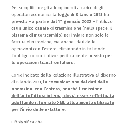
Per semplificare gli adempimenti a carico degli
operatori economici, la
legge di Bilancio 2021
ha
previsto – a partire
dal 1° gennaio 2022
– l’utilizzo
di
un unico canale di trasmissione
(nella specie, il
Sistema di Interscambio
) per inviare non solo le
fatture elettroniche, ma anche i dati delle
operazioni con l’estero, eliminando in tal modo
l’obbligo comunicativo specificamente previsto
per
le operazioni transfrontaliere.
Come indicato dalla Relazione illustrativa al disegno
di Bilancio 2021,
la comunicazione dei dati delle
operazioni con l’estero, nonché l’emissione
dell’autofattura interna, dovrà essere effettuata
adottando il formato XML attualmente utilizzato
per l’invio delle e-fatture.
Ciò significa che: