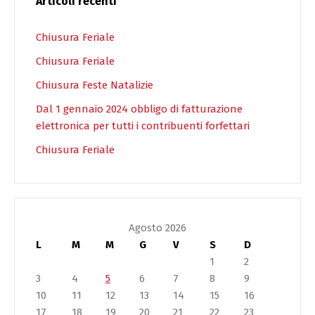
Articoli recenti
Chiusura Feriale
Chiusura Feriale
Chiusura Feste Natalizie
Dal 1 gennaio 2024 obbligo di fatturazione
elettronica per tutti i contribuenti forfettari
Chiusura Feriale
Agosto 2026
L
M
M
G
V
S
D
1
2
3
4
5
6
7
8
9
10
11
12
13
14
15
16
17
18
19
20
21
22
23