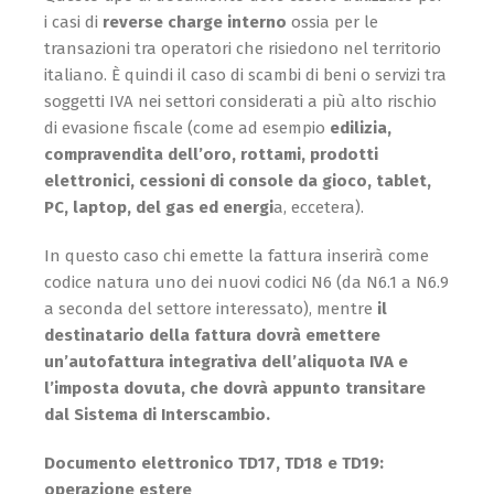
i casi di
reverse charge interno
ossia per le
transazioni tra operatori che risiedono nel territorio
italiano. È quindi il caso di scambi di beni o servizi tra
soggetti IVA nei settori considerati a più alto rischio
di evasione fiscale (come ad esempio
edilizia,
compravendita dell’oro, rottami, prodotti
elettronici, cessioni di console da gioco, tablet,
PC, laptop, del gas ed energi
a, eccetera).
In questo caso chi emette la fattura inserirà come
codice natura uno dei nuovi codici N6 (da N6.1 a N6.9
a seconda del settore interessato), mentre
il
destinatario della fattura dovrà emettere
un’autofattura integrativa dell’aliquota IVA e
l’imposta dovuta, che dovrà appunto transitare
dal Sistema di Interscambio.
Documento elettronico TD17, TD18 e TD19:
operazione estere