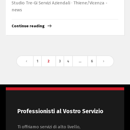
Studio Tre-Gi Servizi Aziendali · Thiene/Vicenza -
news
Continue reading
1
2
3
4
…
6
Professionisti al Vostro Servizio
Ti offriamo servizi di alto livello,